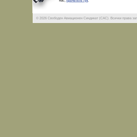
нас,
прочетете тук
.
©
2026 Свободен Авиационен Синдикат (САС). Всички права за